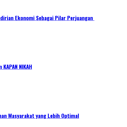
rian Ekonomi Sebagai Pilar Perjuangan ​
m KAPAN NIKAH
nan Masyarakat yang Lebih Optimal