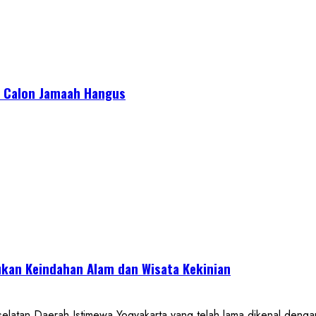
or Calon Jamaah Hangus
kan Keindahan Alam dan Wisata Kekinian
 Daerah Istimewa Yogyakarta yang telah lama dikenal dengan de