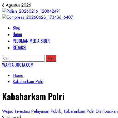
Skip
6 Agustus 2026
to
content
Primary
Blog
Menu
Home
PEDOMAN MEDIA SIBER
REDAKSI
Cari
untuk:
WARTA-JOGJA.COM
Home
Kabaharkam Polri
Kabaharkam Polri
Wujud Investasi Pelayanan Publik, Kabaharkam Polri Distribusik
2 min read