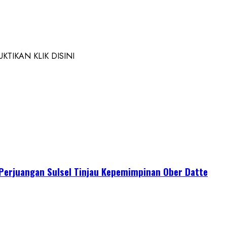
TIKAN KLIK DISINI
I Perjuangan Sulsel Tinjau Kepemimpinan Ober Datte