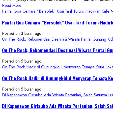
Read
Read More
more
Pantai Goa Cemara “Bersolek” Usai Tarif Turun: Hadirkan Kafe
about
Pantai Goa Cemara “Bersolek” Usai Tarif Turun: Hadir
ON
THE
Posted on 3 bulan ago
ROCK
On The Rock, Rekomendasi Destinasi Wisata Pantai Gunung Kidu
Gunungkidul
Hadirkan
On The Rock, Rekomendasi Destinasi Wisata Pantai Gu
Konsep
Baru,
Posted on 5 bulan ago
Padukan
On The Rock Hadir di Gunungkidul Menyerap Tenaga Kerja Lok
Keindahan
Alam
On The Rock Hadir di Gunungkidul Menyerap Tenaga K
dan
Wisata
Posted on 5 bulan ago
Kekinian
Di Kapanewon Girisubo Ada Wisata Pertanian, Salah Satunya 
Di Kapanewon Girisubo Ada Wisata Pertanian, Salah 