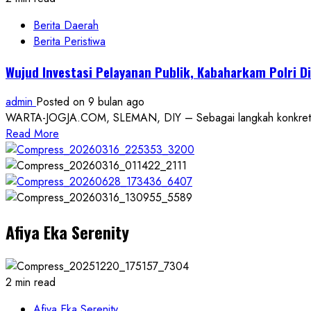
Berita Daerah
Berita Peristiwa
Wujud Investasi Pelayanan Publik, Kabaharkam Polri D
admin
Posted on 9 bulan ago
WARTA-JOGJA.COM, SLEMAN, DIY – Sebagai langkah konkret inve
Read
Read More
more
about
Wujud
Investasi
Pelayanan
Afiya Eka Serenity
Publik,
Kabaharkam
Polri
Distribusikan
2 min read
Kendaraan
Operasional
Afiya Eka Serenity