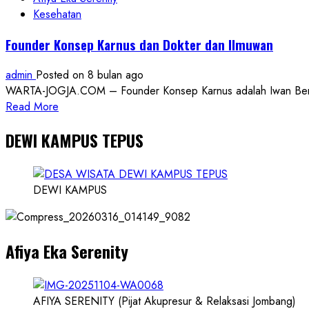
Kesehatan
Founder Konsep Karnus dan Dokter dan Ilmuwan
admin
Posted on 8 bulan ago
WARTA-JOGJA.COM – Founder Konsep Karnus adalah Iwan Benny P
Read
Read More
more
DEWI KAMPUS TEPUS
about
Founder
Konsep
Karnus
DEWI KAMPUS
dan
Dokter
dan
Afiya Eka Serenity
Ilmuwan
AFIYA SERENITY (Pijat Akupresur & Relaksasi Jombang)