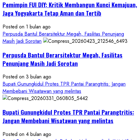
Pemimpin FUI DIY: Kritik Membangun Kunci Kemajuan,
KDMP
Rp1,6
Jaga Yogyakarta Tetap Aman dan Tertib
Miliar,
Diduga
Posted on 1 bulan ago
Hanya
Perpusda Bantul Berarsitektur Megah, Fasilitas Penunjang
Separuhnya
Masih Jadi Sorotan
yang
Perpusda Bantul Berarsitektur Megah, Fasilitas
Cair
ke
Penunjang Masih Jadi Sorotan
Kontraktor:
Posted on 3 bulan ago
Ketum
Bupati Gunungkidul Protes TPR Pantai Parangtritis: Jangan
PWRI
Membebani Wisatawan yang melintas
RI
Minta
Bukti
Bupati Gunungkidul Protes TPR Pantai Parangtritis:
Resmi
Jangan Membebani Wisatawan yang melintas
Posted on 4 bulan ago