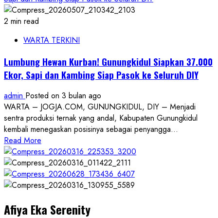
2 min read
WARTA TERKINI
Lumbung Hewan Kurban! Gunungkidul Siapkan 37.000
Ekor, Sapi dan Kambing Siap Pasok ke Seluruh DIY
admin
Posted on 3 bulan ago
WARTA – JOGJA.COM, GUNUNGKIDUL, DIY – Menjadi
sentra produksi ternak yang andal, Kabupaten Gunungkidul
kembali menegaskan posisinya sebagai penyangga...
Read
Read More
more
about
Lumbung
Hewan
Kurban!
Afiya Eka Serenity
Gunungkidul