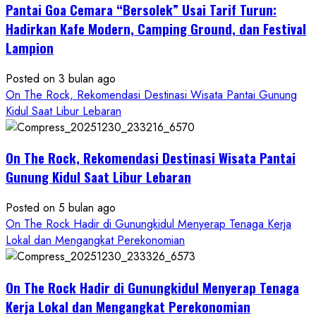
Pantai Goa Cemara “Bersolek” Usai Tarif Turun:
ROCK
Gunungkidul
Hadirkan Kafe Modern, Camping Ground, dan Festival
Hadirkan
Lampion
Konsep
Baru,
Posted on 3 bulan ago
Padukan
On The Rock, Rekomendasi Destinasi Wisata Pantai Gunung
Keindahan
Kidul Saat Libur Lebaran
Alam
dan
Wisata
On The Rock, Rekomendasi Destinasi Wisata Pantai
Kekinian
Gunung Kidul Saat Libur Lebaran
Posted on 5 bulan ago
On The Rock Hadir di Gunungkidul Menyerap Tenaga Kerja
Lokal dan Mengangkat Perekonomian
On The Rock Hadir di Gunungkidul Menyerap Tenaga
Kerja Lokal dan Mengangkat Perekonomian