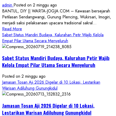
admin
Posted on 2 minggu ago
BANTUL, DIY || WARTA-JOGJA.COM – Kawasan bersejarah
Petilasan Sendangwangi, Gunung Plencing, Wukirsari, Imogiri,
menjadi saksi pelaksanaan upacara tradisional sakral...
Read
Read More
more
Sabet Status Mandiri Budaya, Kalurahan Petir Wajib Kelola
about
Empat Pilar Utama Secara Menyeluruh
Dihadiri
Tokoh
Sabet Status Mandiri Budaya, Kalurahan Petir Wajib
Nasional,
Ruwatan
Kelola Empat Pilar Utama Secara Menyeluruh
Ageng
Petilasan
Posted on 2 minggu ago
Sendangwangi
Jamasan Tosan Aji 2026 Digelar di 10 Lokasi, Lestarikan
Mohon
Warisan Adiluhung Gunungkidul
Restu
Memayu
Jamasan Tosan Aji 2026 Digelar di 10 Lokasi,
Hayuning
Bawono
Lestarikan Warisan Adiluhung Gunungkidul