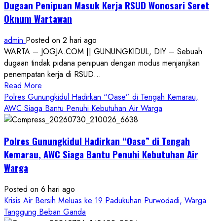
Dugaan Penipuan Masuk Kerja RSUD Wonosari Seret
Oknum Wartawan
admin
Posted on 2 hari ago
WARTA – JOGJA.COM || GUNUNGKIDUL, DIY – Sebuah
dugaan tindak pidana penipuan dengan modus menjanjikan
penempatan kerja di RSUD...
Read
Read More
more
Polres Gunungkidul Hadirkan “Oase” di Tengah Kemarau,
about
AWC Siaga Bantu Penuhi Kebutuhan Air Warga
Dugaan
Penipuan
Polres Gunungkidul Hadirkan “Oase” di Tengah
Masuk
Kerja
Kemarau, AWC Siaga Bantu Penuhi Kebutuhan Air
RSUD
Warga
Wonosari
Seret
Posted on 6 hari ago
Oknum
Krisis Air Bersih Meluas ke 19 Padukuhan Purwodadi, Warga
Wartawan
Tanggung Beban Ganda