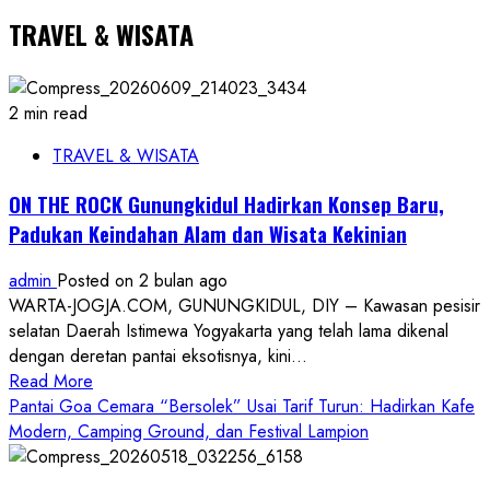
TRAVEL & WISATA
2 min read
TRAVEL & WISATA
ON THE ROCK Gunungkidul Hadirkan Konsep Baru,
Padukan Keindahan Alam dan Wisata Kekinian
admin
Posted on 2 bulan ago
WARTA-JOGJA.COM, GUNUNGKIDUL, DIY – Kawasan pesisir
selatan Daerah Istimewa Yogyakarta yang telah lama dikenal
dengan deretan pantai eksotisnya, kini...
Read
Read More
more
Pantai Goa Cemara “Bersolek” Usai Tarif Turun: Hadirkan Kafe
about
Modern, Camping Ground, dan Festival Lampion
ON
THE