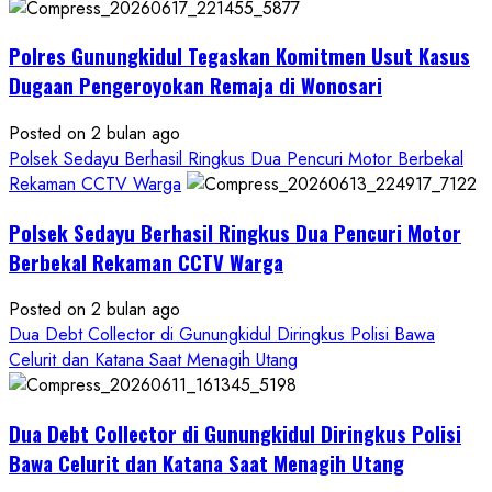
Kasus
Dugaan
Polres Gunungkidul Tegaskan Komitmen Usut Kasus
Pelecehan
Seksual:
Dugaan Pengeroyokan Remaja di Wonosari
Polda
DIY
Posted on 2 bulan ago
Terbitkan
Polsek Sedayu Berhasil Ringkus Dua Pencuri Motor Berbekal
DPO
Rekaman CCTV Warga
Buruan
Polsek Sedayu Berhasil Ringkus Dua Pencuri Motor
Asal
Gunungkidul
Berbekal Rekaman CCTV Warga
Posted on 2 bulan ago
Dua Debt Collector di Gunungkidul Diringkus Polisi Bawa
Celurit dan Katana Saat Menagih Utang
Dua Debt Collector di Gunungkidul Diringkus Polisi
Bawa Celurit dan Katana Saat Menagih Utang