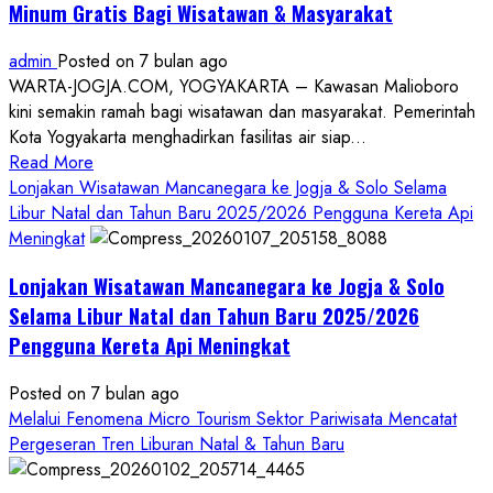
Minum Gratis Bagi Wisatawan & Masyarakat
admin
Posted on 7 bulan ago
WARTA-JOGJA.COM, YOGYAKARTA – Kawasan Malioboro
kini semakin ramah bagi wisatawan dan masyarakat. Pemerintah
Kota Yogyakarta menghadirkan fasilitas air siap...
Read
Read More
more
Lonjakan Wisatawan Mancanegara ke Jogja & Solo Selama
about
Libur Natal dan Tahun Baru 2025/2026 Pengguna Kereta Api
Malioboro
Meningkat
Semakin
Lonjakan Wisatawan Mancanegara ke Jogja & Solo
Ramah,
Sajikan
Selama Libur Natal dan Tahun Baru 2025/2026
Fasilitas
Pengguna Kereta Api Meningkat
Air
Siap
Posted on 7 bulan ago
Minum
Melalui Fenomena Micro Tourism Sektor Pariwisata Mencatat
Gratis
Pergeseran Tren Liburan Natal & Tahun Baru
Bagi
Wisatawan