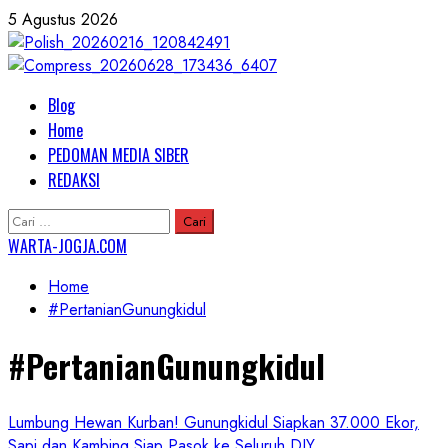
Skip
5 Agustus 2026
to
content
Primary
Blog
Menu
Home
PEDOMAN MEDIA SIBER
REDAKSI
Cari
untuk:
WARTA-JOGJA.COM
Home
#PertanianGunungkidul
#PertanianGunungkidul
Lumbung Hewan Kurban! Gunungkidul Siapkan 37.000 Ekor,
Sapi dan Kambing Siap Pasok ke Seluruh DIY