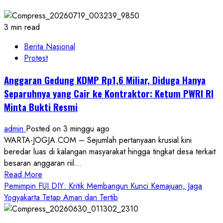
3 min read
Berita Nasional
Protest
Anggaran Gedung KDMP Rp1,6 Miliar, Diduga Hanya
Separuhnya yang Cair ke Kontraktor: Ketum PWRI RI
Minta Bukti Resmi
admin
Posted on 3 minggu ago
WARTA-JOGJA.COM – Sejumlah pertanyaan krusial kini
beredar luas di kalangan masyarakat hingga tingkat desa terkait
besaran anggaran riil...
Read
Read More
more
Pemimpin FUI DIY: Kritik Membangun Kunci Kemajuan, Jaga
about
Yogyakarta Tetap Aman dan Tertib
Anggaran
Gedung