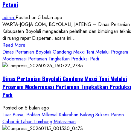
Petani
admin
Posted on 5 bulan ago
WARTA-JOGJA.COM, BOYOLALI, JATENG – Dinas Pertanian
Kabupaten Boyolali mengadakan pelatihan dan bimbingan teknis
di ruang rapat Dispertan, acara ini...
Read
Read More
more
Dinas Pertanian Boyolali Gandeng Maxxi Tani Melalui Program
about
Modernisasi Pertanian Tingkatkan Produksi Padi
Dinas
Pertanian
Dinas Pertanian Boyolali Gandeng Maxxi Tani Melalui
Boyolali
Gelar
Program Modernisasi Pertanian Tingkatkan Produksi
Pelatihan
Padi
Budidaya
Singkong
Posted on 5 bulan ago
Wujudkan
Luar Biasa, Poktan Millenial Kalurahan Balong Sukses Panen
Ketahanan
Cabai di Lahan Lumbung Mataraman
Pangan