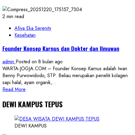
Siapkan
37.000
Ekor,
2 min read
Sapi
dan
Afiya Eka Serenity
Kambing
Kesehatan
Siap
Founder Konsep Karnus dan Dokter dan Ilmuwan
Pasok
ke
admin
Posted on 8 bulan ago
Seluruh
WARTA-JOGJA.COM – Founder Konsep Karnus adalah Iwan
DIY
Benny Purwowidodo, STP. Beliau merupakan peneliti kolagen
sapi halal, ayam organik,...
Read
Read More
more
DEWI KAMPUS TEPUS
about
Founder
Konsep
Karnus
DEWI KAMPUS
dan