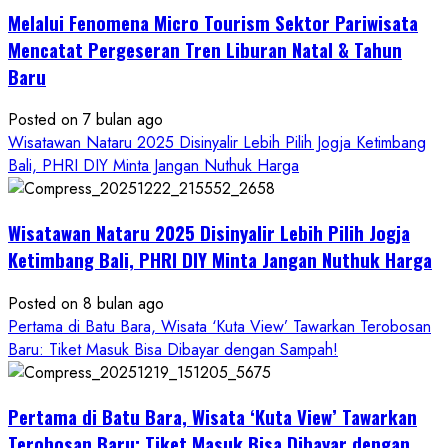
&
Melalui Fenomena Micro Tourism Sektor Pariwisata
Masyarakat
Mencatat Pergeseran Tren Liburan Natal & Tahun
Baru
Posted on 7 bulan ago
Wisatawan Nataru 2025 Disinyalir Lebih Pilih Jogja Ketimbang
Bali, PHRI DIY Minta Jangan Nuthuk Harga
Wisatawan Nataru 2025 Disinyalir Lebih Pilih Jogja
Ketimbang Bali, PHRI DIY Minta Jangan Nuthuk Harga
Posted on 8 bulan ago
Pertama di Batu Bara, Wisata ‘Kuta View’ Tawarkan Terobosan
Baru: Tiket Masuk Bisa Dibayar dengan Sampah!
Pertama di Batu Bara, Wisata ‘Kuta View’ Tawarkan
Terobosan Baru: Tiket Masuk Bisa Dibayar dengan